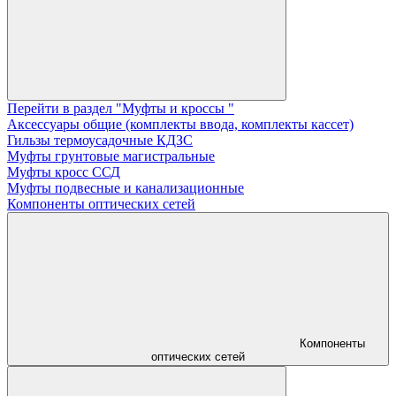
Перейти в раздел "Муфты и кроссы "
Аксессуары общие (комплекты ввода, комплекты кассет)
Гильзы термоусадочные КДЗС
Муфты грунтовые магистральные
Муфты кросс ССД
Муфты подвесные и канализационные
Компоненты оптических сетей
Компоненты
оптических сетей