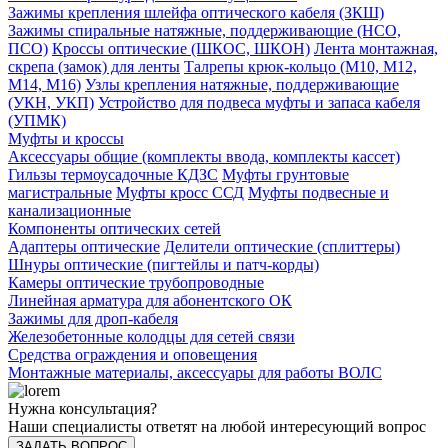
Зажимы крепления шлейфа оптического кабеля (ЗКШ)
Зажимы спиральные натяжные, поддерживающие (НСО,
ПСО)
Кроссы оптические (ШКОС, ШКОН)
Лента монтажная,
скрепа (замок) для ленты
Талрепы крюк-кольцо (М10, М12,
М14, М16)
Узлы крепления натяжные, поддерживающие
(УКН, УКП)
Устройство для подвеса муфты и запаса кабеля
(УПМК)
Муфты и кроссы
Аксессуары общие (комплекты ввода, комплекты кассет)
Гильзы термоусадочные КДЗС
Муфты грунтовые
магистральные
Муфты кросс ССД
Муфты подвесные и
канализационные
Компоненты оптических сетей
Адаптеры оптические
Делители оптические (сплиттеры)
Шнуры оптические (пигтейлы и патч-корды)
Камеры оптические трубопроводные
Линейная арматура для абонентского ОК
Зажимы для дроп-кабеля
Железобетонные колодцы для сетей связи
Средства ограждения и оповещения
Монтажные материалы, аксессуары для работы ВОЛС
Нужна консультация?
Наши специалисты ответят на любой интересующий вопрос
ЗАДАТЬ ВОПРОС