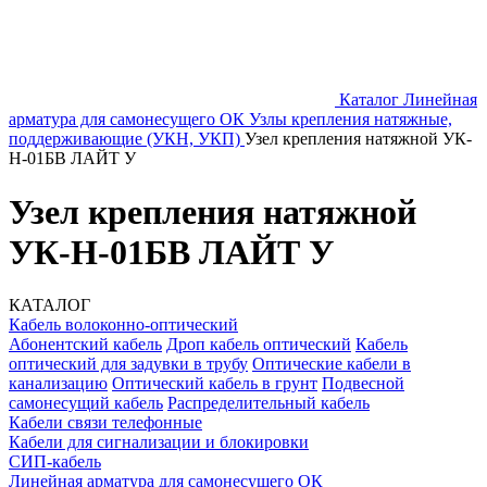
Каталог
Линейная
арматура для самонесущего ОК
Узлы крепления натяжные,
поддерживающие (УКН, УКП)
Узел крепления натяжной УК-
Н-01БВ ЛАЙТ У
Узел крепления натяжной
УК-Н-01БВ ЛАЙТ У
КАТАЛОГ
Кабель волоконно-оптический
Абонентский кабель
Дроп кабель оптический
Кабель
оптический для задувки в трубу
Оптические кабели в
канализацию
Оптический кабель в грунт
Подвесной
самонесущий кабель
Распределительный кабель
Кабели связи телефонные
Кабели для сигнализации и блокировки
СИП-кабель
Линейная арматура для самонесущего ОК