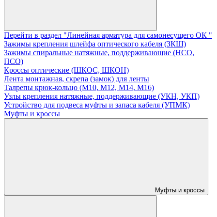
Перейти в раздел "Линейная арматура для самонесущего ОК "
Зажимы крепления шлейфа оптического кабеля (ЗКШ)
Зажимы спиральные натяжные, поддерживающие (НСО,
ПСО)
Кроссы оптические (ШКОС, ШКОН)
Лента монтажная, скрепа (замок) для ленты
Талрепы крюк-кольцо (М10, М12, М14, М16)
Узлы крепления натяжные, поддерживающие (УКН, УКП)
Устройство для подвеса муфты и запаса кабеля (УПМК)
Муфты и кроссы
Муфты и кроссы