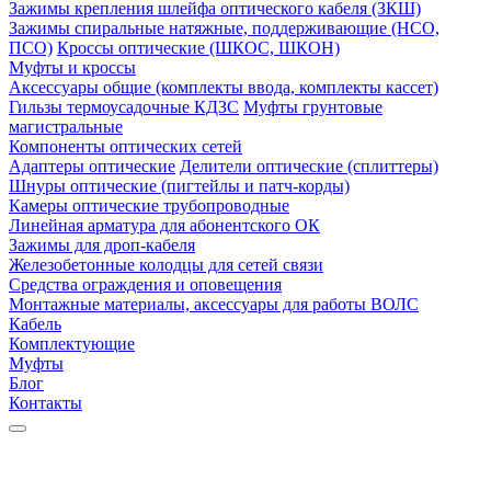
Зажимы крепления шлейфа оптического кабеля (ЗКШ)
Зажимы спиральные натяжные, поддерживающие (НСО,
ПСО)
Кроссы оптические (ШКОС, ШКОН)
Муфты и кроссы
Аксессуары общие (комплекты ввода, комплекты кассет)
Гильзы термоусадочные КДЗС
Муфты грунтовые
магистральные
Компоненты оптических сетей
Адаптеры оптические
Делители оптические (сплиттеры)
Шнуры оптические (пигтейлы и патч-корды)
Камеры оптические трубопроводные
Линейная арматура для абонентского ОК
Зажимы для дроп-кабеля
Железобетонные колодцы для сетей связи
Средства ограждения и оповещения
Монтажные материалы, аксессуары для работы ВОЛС
Кабель
Комплектующие
Муфты
Блог
Контакты