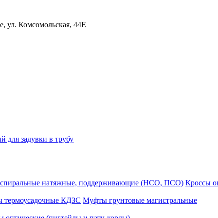
, ул. Комсомольская, 44Е
й для задувки в трубу
спиральные натяжные, поддерживающие (НСО, ПСО)
Кроссы 
ы термоусадочные КДЗС
Муфты грунтовые магистральные
 оптические (пигтейлы и патч-корды)