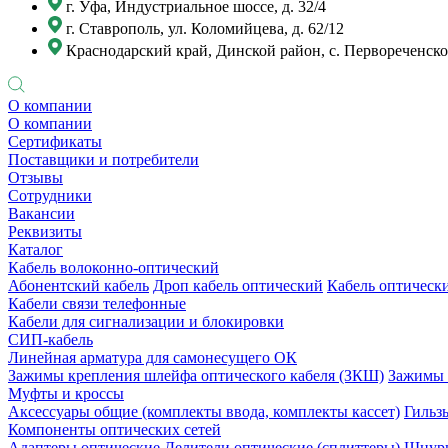
г. Уфа, Индустриальное шоссе, д. 32/4
г. Ставрополь, ул. Коломийцева, д. 62/12
Краснодарский край, Динской район, с. Первореченское
О компании
О компании
Сертификаты
Поставщики и потребители
Отзывы
Сотрудники
Вакансии
Реквизиты
Каталог
Кабель волоконно-оптический
Абонентский кабель
Дроп кабель оптический
Кабель оптически
Кабели связи телефонные
Кабели для сигнализации и блокировки
СИП-кабель
Линейная арматура для самонесущего ОК
Зажимы крепления шлейфа оптического кабеля (ЗКШ)
Зажимы 
Муфты и кроссы
Аксессуары общие (комплекты ввода, комплекты кассет)
Гильз
Компоненты оптических сетей
Адаптеры оптические
Делители оптические (сплиттеры)
Шнуры