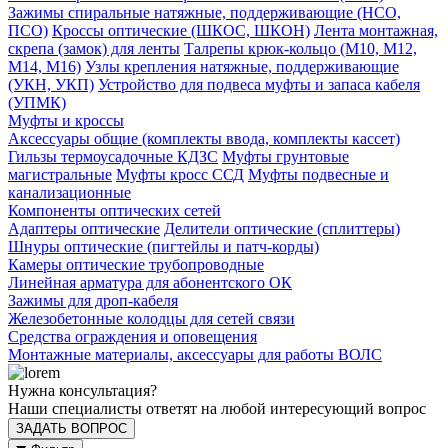
Зажимы спиральные натяжные, поддерживающие (НСО,
ПСО)
Кроссы оптические (ШКОС, ШКОН)
Лента монтажная,
скрепа (замок) для ленты
Талрепы крюк-кольцо (М10, М12,
М14, М16)
Узлы крепления натяжные, поддерживающие
(УКН, УКП)
Устройство для подвеса муфты и запаса кабеля
(УПМК)
Муфты и кроссы
Аксессуары общие (комплекты ввода, комплекты кассет)
Гильзы термоусадочные КДЗС
Муфты грунтовые
магистральные
Муфты кросс ССД
Муфты подвесные и
канализационные
Компоненты оптических сетей
Адаптеры оптические
Делители оптические (сплиттеры)
Шнуры оптические (пигтейлы и патч-корды)
Камеры оптические трубопроводные
Линейная арматура для абонентского ОК
Зажимы для дроп-кабеля
Железобетонные колодцы для сетей связи
Средства ограждения и оповещения
Монтажные материалы, аксессуары для работы ВОЛС
Нужна консультация?
Наши специалисты ответят на любой интересующий вопрос
ЗАДАТЬ ВОПРОС