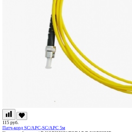
115 руб.
Патч-корд SC/APC-SC/APC 5м