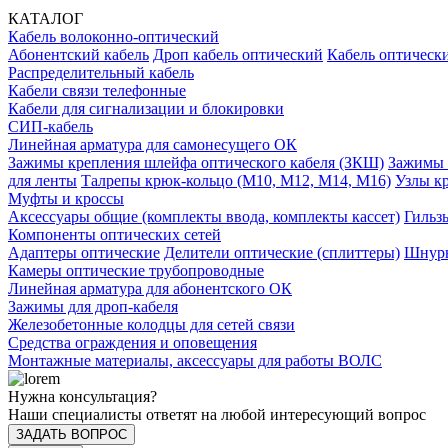
КАТАЛОГ
Кабель волоконно-оптический
Абонентский кабель
Дроп кабель оптический
Кабель оптически
Распределительный кабель
Кабели связи телефонные
Кабели для сигнализации и блокировки
СИП-кабель
Линейная арматура для самонесущего ОК
Зажимы крепления шлейфа оптического кабеля (ЗКШ)
Зажимы 
для ленты
Талрепы крюк-кольцо (М10, М12, М14, М16)
Узлы к
Муфты и кроссы
Аксессуары общие (комплекты ввода, комплекты кассет)
Гильз
Компоненты оптических сетей
Адаптеры оптические
Делители оптические (сплиттеры)
Шнуры
Камеры оптические трубопроводные
Линейная арматура для абонентского ОК
Зажимы для дроп-кабеля
Железобетонные колодцы для сетей связи
Средства ограждения и оповещения
Монтажные материалы, аксессуары для работы ВОЛС
Нужна консультация?
Наши специалисты ответят на любой интересующий вопрос
ЗАДАТЬ ВОПРОС