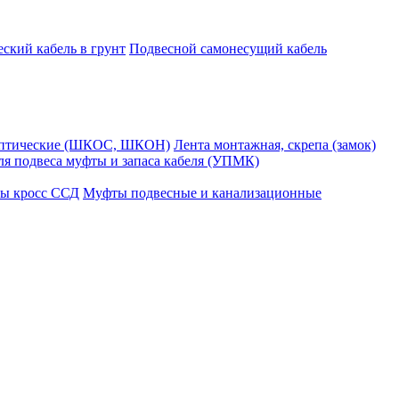
ский кабель в грунт
Подвесной самонесущий кабель
оптические (ШКОС, ШКОН)
Лента монтажная, скрепа (замок)
ля подвеса муфты и запаса кабеля (УПМК)
ы кросс ССД
Муфты подвесные и канализационные