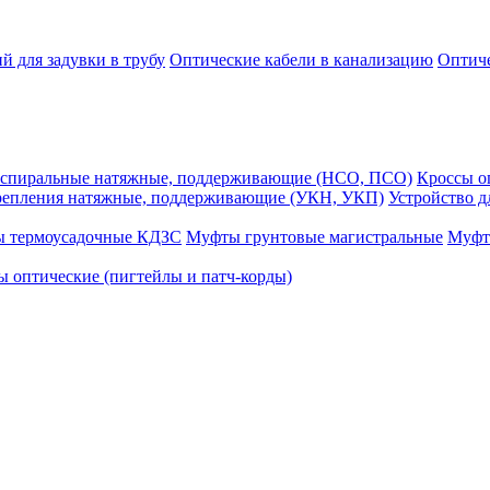
й для задувки в трубу
Оптические кабели в канализацию
Оптиче
спиральные натяжные, поддерживающие (НСО, ПСО)
Кроссы 
репления натяжные, поддерживающие (УКН, УКП)
Устройство д
ы термоусадочные КДЗС
Муфты грунтовые магистральные
Муфт
 оптические (пигтейлы и патч-корды)