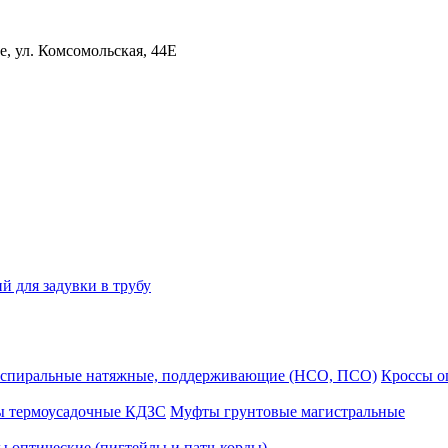
, ул. Комсомольская, 44Е
й для задувки в трубу
спиральные натяжные, поддерживающие (НСО, ПСО)
Кроссы 
ы термоусадочные КДЗС
Муфты грунтовые магистральные
 оптические (пигтейлы и патч-корды)