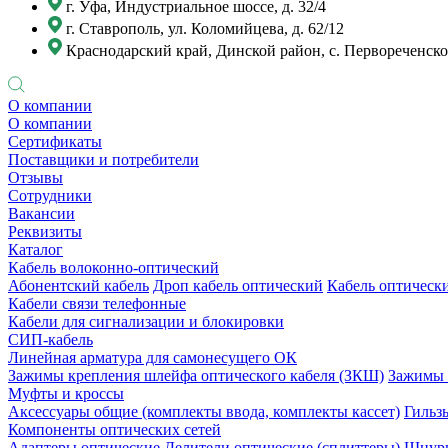
г. Уфа, Индустриальное шоссе, д. 32/4
г. Ставрополь, ул. Коломийцева, д. 62/12
Краснодарский край, Динской район, с. Первореченское
О компании
О компании
Сертификаты
Поставщики и потребители
Отзывы
Сотрудники
Вакансии
Реквизиты
Каталог
Кабель волоконно-оптический
Абонентский кабель
Дроп кабель оптический
Кабель оптически
Кабели связи телефонные
Кабели для сигнализации и блокировки
СИП-кабель
Линейная арматура для самонесущего ОК
Зажимы крепления шлейфа оптического кабеля (ЗКШ)
Зажимы 
Муфты и кроссы
Аксессуары общие (комплекты ввода, комплекты кассет)
Гильз
Компоненты оптических сетей
Адаптеры оптические
Делители оптические (сплиттеры)
Шнуры