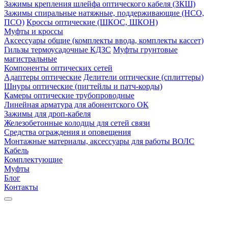
Зажимы крепления шлейфа оптического кабеля (ЗКШ)
Зажимы спиральные натяжные, поддерживающие (НСО,
ПСО)
Кроссы оптические (ШКОС, ШКОН)
Муфты и кроссы
Аксессуары общие (комплекты ввода, комплекты кассет)
Гильзы термоусадочные КДЗС
Муфты грунтовые
магистральные
Компоненты оптических сетей
Адаптеры оптические
Делители оптические (сплиттеры)
Шнуры оптические (пигтейлы и патч-корды)
Камеры оптические трубопроводные
Линейная арматура для абонентского ОК
Зажимы для дроп-кабеля
Железобетонные колодцы для сетей связи
Средства ограждения и оповещения
Монтажные материалы, аксессуары для работы ВОЛС
Кабель
Комплектующие
Муфты
Блог
Контакты