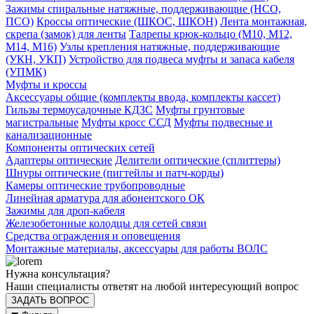
Зажимы спиральные натяжные, поддерживающие (НСО,
ПСО)
Кроссы оптические (ШКОС, ШКОН)
Лента монтажная,
скрепа (замок) для ленты
Талрепы крюк-кольцо (М10, М12,
М14, М16)
Узлы крепления натяжные, поддерживающие
(УКН, УКП)
Устройство для подвеса муфты и запаса кабеля
(УПМК)
Муфты и кроссы
Аксессуары общие (комплекты ввода, комплекты кассет)
Гильзы термоусадочные КДЗС
Муфты грунтовые
магистральные
Муфты кросс ССД
Муфты подвесные и
канализационные
Компоненты оптических сетей
Адаптеры оптические
Делители оптические (сплиттеры)
Шнуры оптические (пигтейлы и патч-корды)
Камеры оптические трубопроводные
Линейная арматура для абонентского ОК
Зажимы для дроп-кабеля
Железобетонные колодцы для сетей связи
Средства ограждения и оповещения
Монтажные материалы, аксессуары для работы ВОЛС
Нужна консультация?
Наши специалисты ответят на любой интересующий вопрос
ЗАДАТЬ ВОПРОС