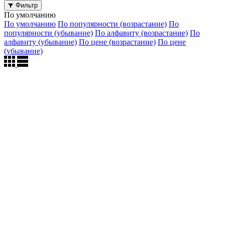
Фильтр
По умолчанию
По умолчанию
По популярности (возрастание)
По
популярности (убывание)
По алфавиту (возрастание)
По
алфавиту (убывание)
По цене (возрастание)
По цене
(убывание)