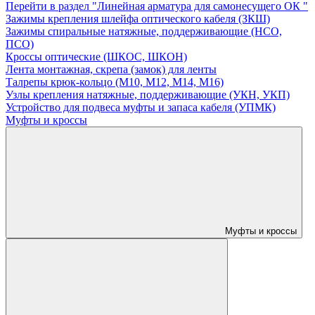
Перейти в раздел "Линейная арматура для самонесущего ОК "
Зажимы крепления шлейфа оптического кабеля (ЗКШ)
Зажимы спиральные натяжные, поддерживающие (НСО,
ПСО)
Кроссы оптические (ШКОС, ШКОН)
Лента монтажная, скрепа (замок) для ленты
Талрепы крюк-кольцо (М10, М12, М14, М16)
Узлы крепления натяжные, поддерживающие (УКН, УКП)
Устройство для подвеса муфты и запаса кабеля (УПМК)
Муфты и кроссы
Муфты и кроссы