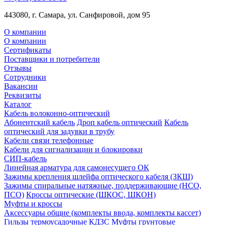
443080, г. Самара, ул. Санфировой, дом 95
О компании
О компании
Сертификаты
Поставщики и потребители
Отзывы
Сотрудники
Вакансии
Реквизиты
Каталог
Кабель волоконно-оптический
Абонентский кабель
Дроп кабель оптический
Кабель
оптический для задувки в трубу
Кабели связи телефонные
Кабели для сигнализации и блокировки
СИП-кабель
Линейная арматура для самонесущего ОК
Зажимы крепления шлейфа оптического кабеля (ЗКШ)
Зажимы спиральные натяжные, поддерживающие (НСО,
ПСО)
Кроссы оптические (ШКОС, ШКОН)
Муфты и кроссы
Аксессуары общие (комплекты ввода, комплекты кассет)
Гильзы термоусадочные КДЗС
Муфты грунтовые