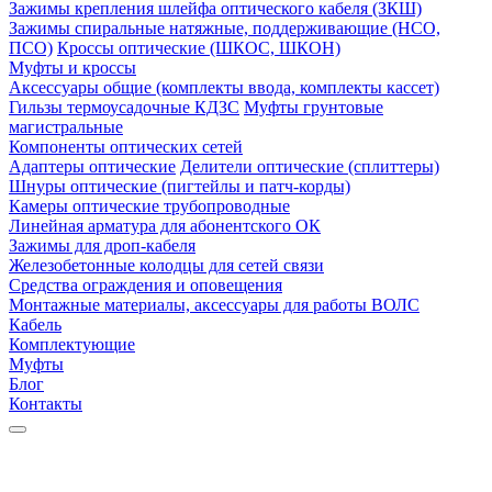
Зажимы крепления шлейфа оптического кабеля (ЗКШ)
Зажимы спиральные натяжные, поддерживающие (НСО,
ПСО)
Кроссы оптические (ШКОС, ШКОН)
Муфты и кроссы
Аксессуары общие (комплекты ввода, комплекты кассет)
Гильзы термоусадочные КДЗС
Муфты грунтовые
магистральные
Компоненты оптических сетей
Адаптеры оптические
Делители оптические (сплиттеры)
Шнуры оптические (пигтейлы и патч-корды)
Камеры оптические трубопроводные
Линейная арматура для абонентского ОК
Зажимы для дроп-кабеля
Железобетонные колодцы для сетей связи
Средства ограждения и оповещения
Монтажные материалы, аксессуары для работы ВОЛС
Кабель
Комплектующие
Муфты
Блог
Контакты