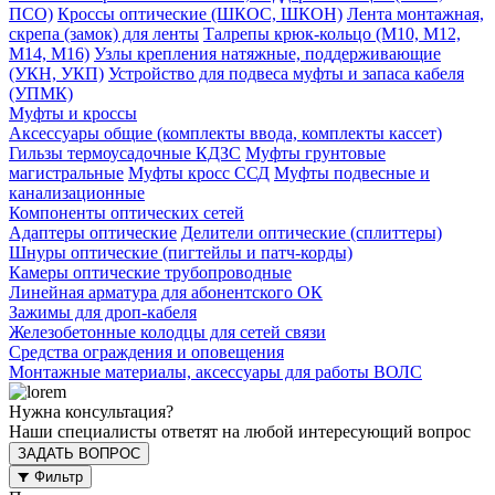
ПСО)
Кроссы оптические (ШКОС, ШКОН)
Лента монтажная,
скрепа (замок) для ленты
Талрепы крюк-кольцо (М10, М12,
М14, М16)
Узлы крепления натяжные, поддерживающие
(УКН, УКП)
Устройство для подвеса муфты и запаса кабеля
(УПМК)
Муфты и кроссы
Аксессуары общие (комплекты ввода, комплекты кассет)
Гильзы термоусадочные КДЗС
Муфты грунтовые
магистральные
Муфты кросс ССД
Муфты подвесные и
канализационные
Компоненты оптических сетей
Адаптеры оптические
Делители оптические (сплиттеры)
Шнуры оптические (пигтейлы и патч-корды)
Камеры оптические трубопроводные
Линейная арматура для абонентского ОК
Зажимы для дроп-кабеля
Железобетонные колодцы для сетей связи
Средства ограждения и оповещения
Монтажные материалы, аксессуары для работы ВОЛС
Нужна консультация?
Наши специалисты ответят на любой интересующий вопрос
ЗАДАТЬ ВОПРОС
Фильтр