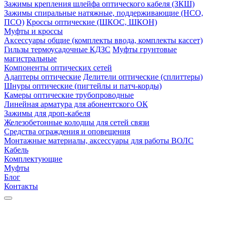
Зажимы крепления шлейфа оптического кабеля (ЗКШ)
Зажимы спиральные натяжные, поддерживающие (НСО,
ПСО)
Кроссы оптические (ШКОС, ШКОН)
Муфты и кроссы
Аксессуары общие (комплекты ввода, комплекты кассет)
Гильзы термоусадочные КДЗС
Муфты грунтовые
магистральные
Компоненты оптических сетей
Адаптеры оптические
Делители оптические (сплиттеры)
Шнуры оптические (пигтейлы и патч-корды)
Камеры оптические трубопроводные
Линейная арматура для абонентского ОК
Зажимы для дроп-кабеля
Железобетонные колодцы для сетей связи
Средства ограждения и оповещения
Монтажные материалы, аксессуары для работы ВОЛС
Кабель
Комплектующие
Муфты
Блог
Контакты