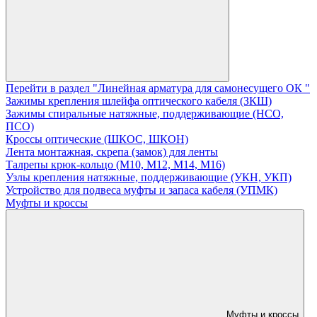
Перейти в раздел "Линейная арматура для самонесущего ОК "
Зажимы крепления шлейфа оптического кабеля (ЗКШ)
Зажимы спиральные натяжные, поддерживающие (НСО,
ПСО)
Кроссы оптические (ШКОС, ШКОН)
Лента монтажная, скрепа (замок) для ленты
Талрепы крюк-кольцо (М10, М12, М14, М16)
Узлы крепления натяжные, поддерживающие (УКН, УКП)
Устройство для подвеса муфты и запаса кабеля (УПМК)
Муфты и кроссы
Муфты и кроссы