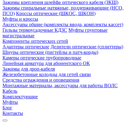
Зажимы крепления шлейфа оптического кабеля (ЗКШ)
Зажимы спиральные натяжные, поддерживающие (НСО,
ПСО)
Кроссы оптические (ШКОС, ШКОН)
Муфты и кроссы
Аксессуары общие (комплекты ввода, комплекты кассет)
Гильзы термоусадочные КДЗС
Муфты грунтовые
магистральные
Компоненты оптических сетей
Адаптеры оптические
Делители оптические (сплиттеры)
Шнуры оптические (пигтейлы и патч-корды)
Камеры оптические трубопроводные
Линейная арматура для абонентского ОК
Зажимы для дроп-кабеля
Железобетонные колодцы для сетей связи
Средства ограждения и оповещения
Монтажные материалы, аксессуары для работы ВОЛС
Кабель
Комплектующие
Муфты
Блог
Контакты