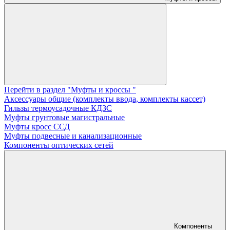
Перейти в раздел "Муфты и кроссы "
Аксессуары общие (комплекты ввода, комплекты кассет)
Гильзы термоусадочные КДЗС
Муфты грунтовые магистральные
Муфты кросс ССД
Муфты подвесные и канализационные
Компоненты оптических сетей
Компоненты