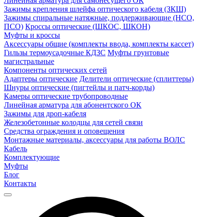
Линейная арматура для самонесущего ОК
Зажимы крепления шлейфа оптического кабеля (ЗКШ)
Зажимы спиральные натяжные, поддерживающие (НСО,
ПСО)
Кроссы оптические (ШКОС, ШКОН)
Муфты и кроссы
Аксессуары общие (комплекты ввода, комплекты кассет)
Гильзы термоусадочные КДЗС
Муфты грунтовые
магистральные
Компоненты оптических сетей
Адаптеры оптические
Делители оптические (сплиттеры)
Шнуры оптические (пигтейлы и патч-корды)
Камеры оптические трубопроводные
Линейная арматура для абонентского ОК
Зажимы для дроп-кабеля
Железобетонные колодцы для сетей связи
Средства ограждения и оповещения
Монтажные материалы, аксессуары для работы ВОЛС
Кабель
Комплектующие
Муфты
Блог
Контакты