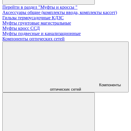
Перейти в раздел "Муфты и кроссы "
Аксессуары общие (комплекты ввода, комплекты кассет)
Гильзы термоусадочные КДЗС
Муфты грунтовые магистральные
Муфты кросс ССД
Муфты подвесные и канализационные
Компоненты оптических сетей
Компоненты
оптических сетей