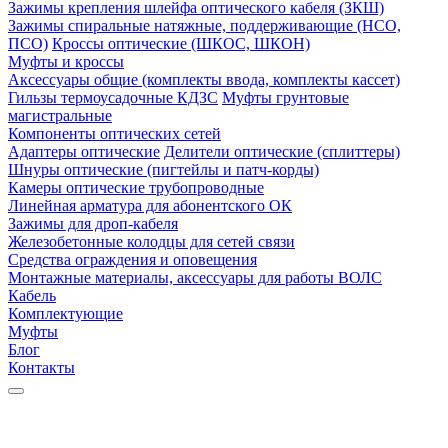
Зажимы крепления шлейфа оптического кабеля (ЗКШ)
Зажимы спиральные натяжные, поддерживающие (НСО,
ПСО)
Кроссы оптические (ШКОС, ШКОН)
Муфты и кроссы
Аксессуары общие (комплекты ввода, комплекты кассет)
Гильзы термоусадочные КДЗС
Муфты грунтовые
магистральные
Компоненты оптических сетей
Адаптеры оптические
Делители оптические (сплиттеры)
Шнуры оптические (пигтейлы и патч-корды)
Камеры оптические трубопроводные
Линейная арматура для абонентского ОК
Зажимы для дроп-кабеля
Железобетонные колодцы для сетей связи
Средства ограждения и оповещения
Монтажные материалы, аксессуары для работы ВОЛС
Кабель
Комплектующие
Муфты
Блог
Контакты