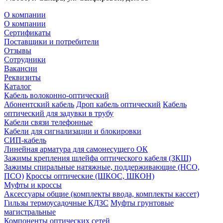
О компании
О компании
Сертификаты
Поставщики и потребители
Отзывы
Сотрудники
Вакансии
Реквизиты
Каталог
Кабель волоконно-оптический
Абонентский кабель
Дроп кабель оптический
Кабель
оптический для задувки в трубу
Кабели связи телефонные
Кабели для сигнализации и блокировки
СИП-кабель
Линейная арматура для самонесущего ОК
Зажимы крепления шлейфа оптического кабеля (ЗКШ)
Зажимы спиральные натяжные, поддерживающие (НСО,
ПСО)
Кроссы оптические (ШКОС, ШКОН)
Муфты и кроссы
Аксессуары общие (комплекты ввода, комплекты кассет)
Гильзы термоусадочные КДЗС
Муфты грунтовые
магистральные
Компоненты оптических сетей