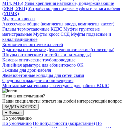
М14, М16)
Узлы крепления натяжные, поддерживающие
(УКН, УКП)
Устройство для подвеса муфты и запаса кабеля
(УПМК)
Муфты и кроссы
Аксессуары общие (комплекты ввода, комплекты кассет)
Гильзы термоусадочные КДЗС
Муфты грунтовые
магистральные
Муфты кросс ССД
Муфты подвесные и
канализационные
Компоненты оптических сетей
Адаптеры оптические
Делители оптические (сплиттеры)
Шнуры оптические (пигтейлы и патч-корды)
Камеры оптические трубопроводные
Линейная арматура для абонентского ОК
Зажимы для дроп-кабеля
Железобетонные колодцы для сетей связи
Средства ограждения и оповещения
Монтажные материалы, аксессуары для работы ВОЛС
Нужна консультация?
Наши специалисты ответят на любой интересующий вопрос
ЗАДАТЬ ВОПРОС
Фильтр
По умолчанию
По умолчанию
По популярности (возрастание)
По