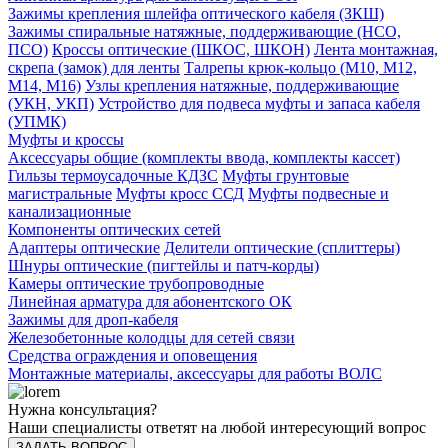
Зажимы крепления шлейфа оптического кабеля (ЗКШ)
Зажимы спиральные натяжные, поддерживающие (НСО,
ПСО)
Кроссы оптические (ШКОС, ШКОН)
Лента монтажная,
скрепа (замок) для ленты
Талрепы крюк-кольцо (М10, М12,
М14, М16)
Узлы крепления натяжные, поддерживающие
(УКН, УКП)
Устройство для подвеса муфты и запаса кабеля
(УПМК)
Муфты и кроссы
Аксессуары общие (комплекты ввода, комплекты кассет)
Гильзы термоусадочные КДЗС
Муфты грунтовые
магистральные
Муфты кросс ССД
Муфты подвесные и
канализационные
Компоненты оптических сетей
Адаптеры оптические
Делители оптические (сплиттеры)
Шнуры оптические (пигтейлы и патч-корды)
Камеры оптические трубопроводные
Линейная арматура для абонентского ОК
Зажимы для дроп-кабеля
Железобетонные колодцы для сетей связи
Средства ограждения и оповещения
Монтажные материалы, аксессуары для работы ВОЛС
Нужна консультация?
Наши специалисты ответят на любой интересующий вопрос
ЗАДАТЬ ВОПРОС