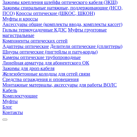
Зажимы крепления шлейфа оптического кабеля (ЗКШ)
Зажимы спиральные натяжные, поддерживающие (НСО,
ПСО)
Кроссы оптические (ШКОС, ШКОН)
Муфты и кроссы
Аксессуары общие (комплекты ввода, комплекты кассет)
Гильзы термоусадочные КДЗС
Муфты грунтовые
магистральные
Компоненты оптических сетей
Адаптеры оптические
Делители оптические (сплиттеры)
Шнуры оптические (пигтейлы и патч-корды)
Камеры оптические трубопроводные
Линейная арматура для абонентского ОК
Зажимы для дроп-кабеля
Железобетонные колодцы для сетей связи
Средства ограждения и оповещения
Монтажные материалы, аксессуары для работы ВОЛС
Кабель
Комплектующие
Муфты
Блог
Контакты